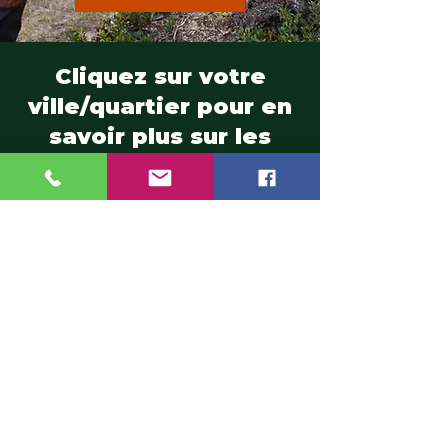
Cliquez sur votre
ville/quartier pour en
savoir plus sur les
règlements
d'abattage et
émondage vous
concernant.
Ahuntsic
|
Auteuil
|
Blainville
|
Boisbriand
|
Bois-des-Filion
|
Cartierville
|
Champfleury
|