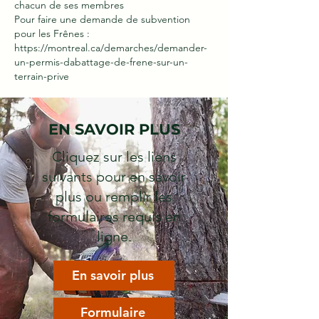
chacun de ses membres
Pour faire une demande de subvention
pour les Frênes :
https://montreal.ca/demarches/demander-
un-permis-dabattage-de-frene-sur-un-
terrain-prive
EN SAVOIR PLUS
Cliquez sur les liens
suivants pour en savoir
plus ou remplir les
formulaires requis en
ligne.
En savoir plus
Formulaire