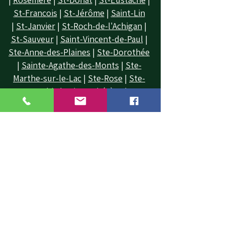
St-Francois
|
St-Jérôme
|
Saint-Lin
|
St-Janvier
|
St-Roch-de-l'Achigan
|
St-Sauveur
|
Saint-Vincent-de-Paul
|
Ste-Anne-des-Plaines
|
Ste-Dorothée
|
Sainte-Agathe-des-Monts
|
Ste-
Marthe-sur-le-Lac
|
Ste-Rose
|
Ste-
Sophie
|
Sainte-Thérèse
|
Terrebonne
|
Val-David
|
Val-Morin
|
Villeray
|
Ville Mont-Royal
|
Ville St-
Laurent
|
Vimont
Information:
emondagesimard@gmail.com
Accueil
Tous nos Services