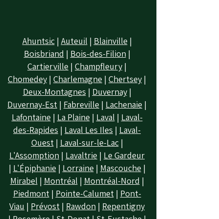
Ahuntsic
|
Auteuil
|
Blainville
|
Boisbriand
|
Bois-des-Filion
|
Cartierville
|
Champfleury
|
Chomedey
|
Charlemagne
|
Chertsey
|
Deux-Montagnes
|
Duvernay
|
Duvernay-Est
|
Fabreville
|
Lachenaie
|
Lafontaine
|
La Plaine
|
Laval
|
Laval-
des-Rapides
|
Laval Les Iles
|
Laval-
Ouest
|
Laval-sur-le-Lac
|
L'Assomption
|
Lavaltrie
|
Le Gardeur
|
L'Épiphanie
|
Lorraine
|
Mascouche
|
Mirabel
|
Montréal
|
Montréal-Nord
|
Piedmont
|
Pointe-Calumet
|
Pont-
Viau
|
Prévost
|
Rawdon
|
Repentigny
|
Rosemère
|
St-Donat
|
St-Eustache
|