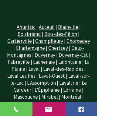
Ahuntsic
|
Auteuil
|
Blainville
|
Boisbriand
|
Bois-des-Filion
|
Cartierville
|
Champfleury
|
Chomedey
|
Charlemagne
|
Chertsey
|
Deux-
Montagnes
|
Duvernay
|
Duvernay-Est
|
Fabreville
|
Lachenaie
|
Lafontaine
|
La
Plaine
|
Laval
|
Laval-des-Rapides
|
Laval Les Iles
|
Laval-Ouest
|
Laval-sur-
le-Lac
|
L'Assomption
|
Lavaltrie
|
Le
Gardeur
|
L'Épiphanie
|
Lorraine
|
Mascouche
|
Mirabel
|
Montréal
|
Montréal-Nord
|
Piedmont
|
Pointe-
Calumet
|
Pont-Viau
|
Prévost
|
Rawdon
|
Repentigny
|
Rosemère
|
St-Donat
|
St-Eustache
|
St-Francois
|
St-Jérôme
|
Saint-Lin
|
St-Janvier
|
St-Roch-de-