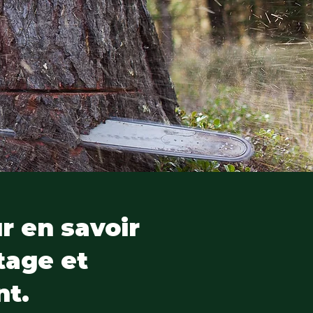
ur en savoir
tage et
t.