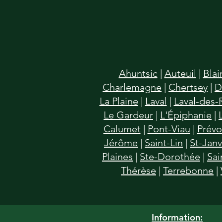
Ahuntsic
|
Auteuil
|
Blai
Charlemagne
|
Chertsey
|
D
La Plaine
|
Laval
|
Laval-des-
Le Gardeur
|
L'Épiphanie
|
Calumet
|
Pont-Viau
|
Prévo
Jérôme
|
Saint-Lin
|
St-Jan
Plaines
|
Ste-Dorothée
|
Sai
Thérèse
|
Terrebonne
|
Information: