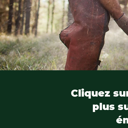
Cliquez sur
plus s
é