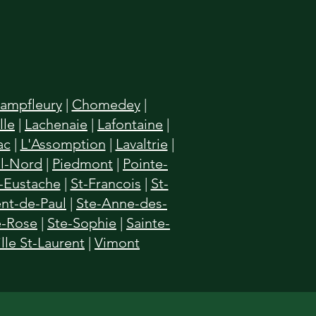
ampfleury
|
Chomedey
|
lle
|
Lachenaie
|
Lafontaine
|
ac
|
L'Assomption
|
Lavaltrie
|
l-Nord
|
Piedmont
|
Pointe-
-Eustache
|
St-Francois
|
St-
ent-de-Paul
|
Ste-Anne-des-
e-Rose
|
Ste-Sophie
|
Sainte-
ille St-Laurent
|
Vimont