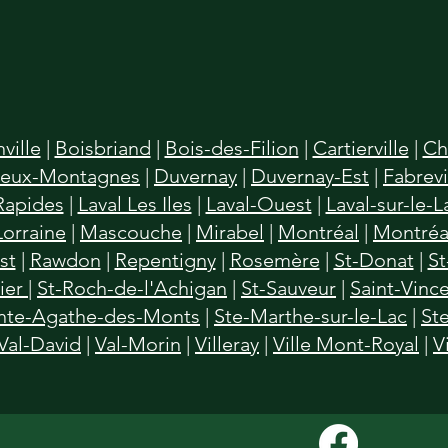
nville
|
Boisbriand
|
Bois-des-Filion
|
Cartierville
|
Ch
eux-Montagnes
|
Duvernay
|
Duvernay-Est
|
Fabrevi
Rapides
|
Laval Les Iles
|
Laval-Ouest
|
Laval-sur-le-L
Lorraine
|
Mascouche
|
Mirabel
|
Montréal
|
Montréa
st
|
Rawdon
|
Repentigny
|
Rosemère
|
St-Donat
|
St
vier
|
St-Roch-de-l'Achigan
|
St-Sauveur
|
Saint-Vinc
nte-Agathe-des-Monts
|
Ste-Marthe-sur-le-Lac
|
St
Val-David
|
Val-Morin
|
Villeray
|
Ville Mont-Royal
|
V