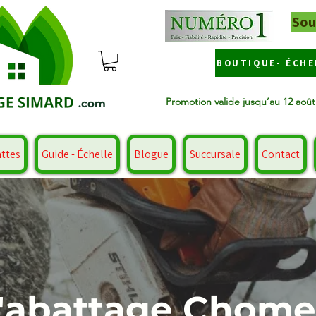
Sou
BOUTIQUE- ÉCHE
Promotion valide jusqu’au 12 aoû
.com
attes
Guide - Échelle
Blogue
Succursale
Contact
d'abattage Chom