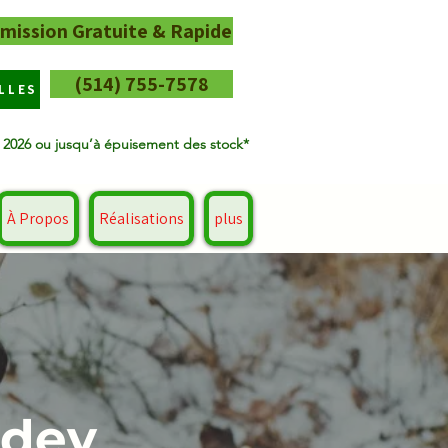
mission Gratuite & Rapide
(514) 755-7578
LLES
t 2026 ou jusqu’à épuisement des stock*
À Propos
Réalisations
plus
edey