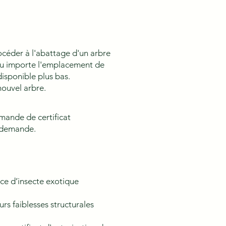
rocéder à l'abattage d'un arbre
peu importe l'emplacement de
disponible plus bas.
 nouvel arbre.
emande de certificat
e demande.
èce d’insecte exotique
rs faiblesses structurales