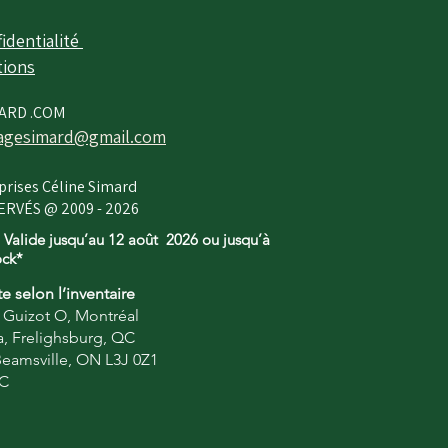
identialité​
tions
ARD .COM
gesimard@gmail.com
prises Céline Simard
RVÉS @ 2009 - 2026
 Valide jusqu’au 12
août
2026 ou jusqu’à
ock*
te selon l’inventaire
e Guizot O, Montréal
, Frelighsburg, QC
 Beamsville, ON L3J 0Z1
QC