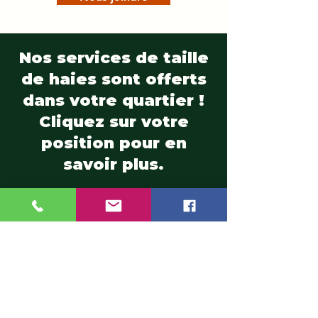
Nos services de taille
de haies sont offerts
dans votre quartier !
Cliquez sur votre
position pour en
savoir plus.
Ahuntsic
|
Auteuil
|
Blainville
|
Boisbriand
|
Bois-des-Filion
|
Cartierville
|
Champfleury
|
Chomedey
|
Charlemagne
|
Chertsey
|