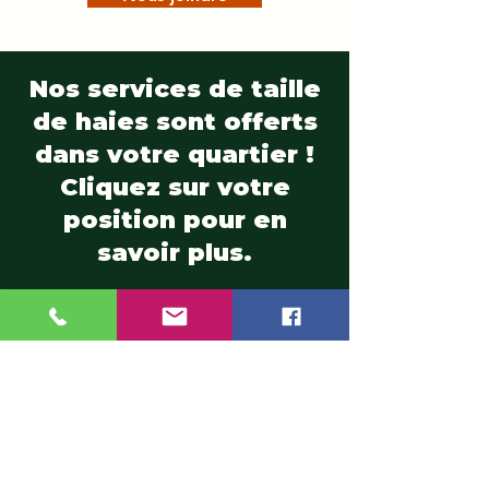
Nos services de taille
de haies sont offerts
dans votre quartier !
Cliquez sur votre
position pour en
savoir plus.
Ahuntsic
|
Auteuil
|
Blainville
|
Boisbriand
|
Bois-des-Filion
|
Cartierville
|
Champfleury
|
Chomedey
|
Charlemagne
|
Chertsey
|