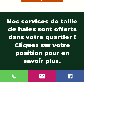
Nos services de taille
de haies sont offerts
dans votre quartier !
Cliquez sur votre
position pour en
savoir plus.
Ahuntsic
|
Auteuil
|
Blainville
|
Boisbriand
|
Bois-des-Filion
|
Cartierville
|
Champfleury
|
Chomedey
|
Charlemagne
|
Chertsey
|