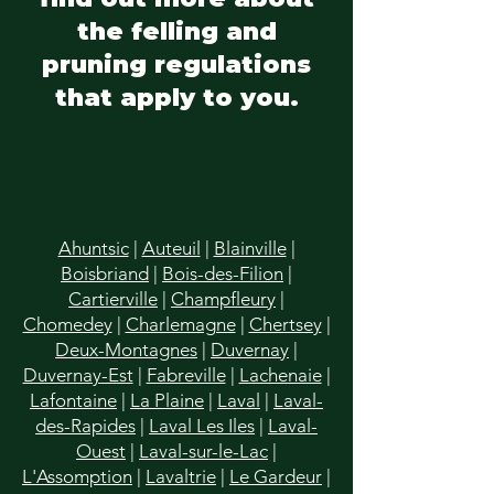
the felling and
pruning regulations
that apply to you.
Ahuntsic
|
Auteuil
|
Blainville
|
Boisbriand
|
Bois-des-Filion
|
Cartierville
|
Champfleury
|
Chomedey
|
Charlemagne
|
Chertsey
|
Deux-Montagnes
|
Duvernay
|
Duvernay-Est
|
Fabreville
|
Lachenaie
|
Lafontaine
|
La Plaine
|
Laval
|
Laval-
des-Rapides
|
Laval Les Iles
|
Laval-
Ouest
|
Laval-sur-le-Lac
|
L'Assomption
|
Lavaltrie
|
Le Gardeur
|