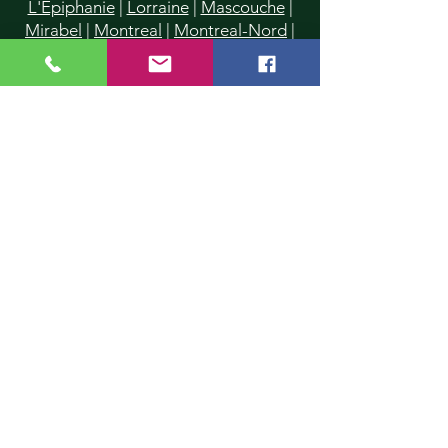
L'Epiphanie
|
Lorraine
|
Mascouche
|
Mirabel
|
Montreal
|
Montreal-Nord
|
Piedmont
|
Pointe-Calumet
|
Pont-
Viau
|
Prévost
|
Rawdon
|
Repentigny
|
Rosemere
|
St-Donat
|
St-Eustache
|
St-Francois
|
St-Jerome
|
Saint-Lin
|
St-Janvier
|
St-Roch-de-l'Achigan
|
St-Sauveur
|
Saint-Vincent-de-Paul
|
Ste-Anne-des-Plaines
|
Ste-Dorothée
|
Sainte-Agathe-des-Monts
|
Ste-
Marthe-sur-le-Lac
|
Ste-Rose
|
Ste-
Sophie
|
Sainte-Thérèse
|
Terrebonne
|
Val-David
|
Val-Morin
|
Villeray
|
Ville
Mont-Royal
|
Ville St-Laurent
|
Vimont
Information:
emondagesimard@gmail.com