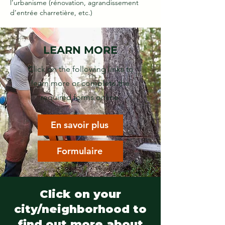
l’urbanisme (rénovation, agrandissement
d’entrée charretière, etc.)
LEARN MORE
Click on the following links to
learn more or complete the
required forms online.
En savoir plus
Formulaire
Click on your
city/neighborhood to
find out more about