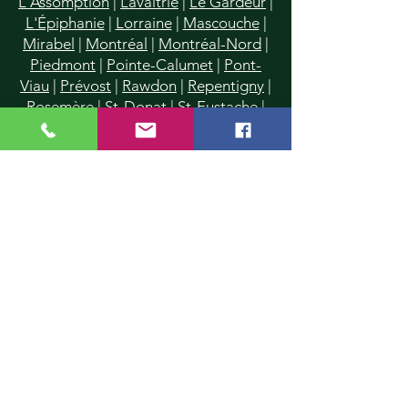
L'Assomption
|
Lavaltrie
|
Le Gardeur
|
L'Épiphanie
|
Lorraine
|
Mascouche
|
Mirabel
|
Montréal
|
Montréal-Nord
|
Piedmont
|
Pointe-Calumet
|
Pont-
Viau
|
Prévost
|
Rawdon
|
Repentigny
|
Rosemère
|
St-Donat
|
St-Eustache
|
St-Francois
|
St-Jérôme
|
Saint-Lin
|
St-Janvier
|
St-Roch-de-l'Achigan
|
St-Sauveur
|
Saint-Vincent-de-Paul
|
Ste-Anne-des-Plaines
|
Ste-Dorothée
|
Sainte-Agathe-des-Monts
|
Ste-
Marthe-sur-le-Lac
|
Ste-Rose
|
Ste-
Sophie
|
Sainte-Thérèse
|
Terrebonne
|
Val-David
|
Val-Morin
|
Villeray
|
Ville
Mont-Royal
|
Ville St-Laurent
|
Vimont
Information: