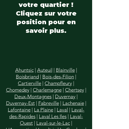
votre quartier !
Cliquez sur votre
position pour en
savoir plus.
Ahuntsic
|
Auteuil
|
Blainville
|
Boisbriand
|
Bois-des-Filion
|
Cartierville
|
Champfleury
|
Chomedey
|
Charlemagne
|
Chertsey
|
Deux-Montagnes
|
Duvernay
|
Duvernay-Est
|
Fabreville
|
Lachenaie
|
Lafontaine
|
La Plaine
|
Laval
|
Laval-
des-Rapides
|
Laval Les Iles
|
Laval-
Ouest
|
Laval-sur-le-Lac
|