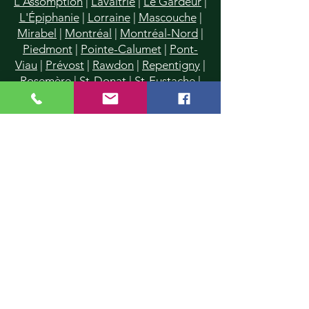
L'Assomption
|
Lavaltrie
|
Le Gardeur
|
L'Épiphanie
|
Lorraine
|
Mascouche
|
Mirabel
|
Montréal
|
Montréal-Nord
|
Piedmont
|
Pointe-Calumet
|
Pont-
Viau
|
Prévost
|
Rawdon
|
Repentigny
|
Rosemère
|
St-Donat
|
St-Eustache
|
St-Francois
|
St-Jérôme
|
Saint-Lin
|
St-Janvier
|
St-Roch-de-l'Achigan
|
St-Sauveur
|
Saint-Vincent-de-Paul
|
Ste-Anne-des-Plaines
|
Ste-Dorothée
|
Sainte-Agathe-des-Monts
|
Ste-
Marthe-sur-le-Lac
|
Ste-Rose
|
Ste-
Sophie
|
Sainte-Thérèse
|
Terrebonne
|
Val-David
|
Val-Morin
|
Villeray
|
Ville
Mont-Royal
|
Ville St-Laurent
|
Vimont
Information: