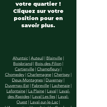
votre quartier !
Cliquez sur votre
position pour en
savoir plus.
Ahuntsic
|
Auteuil
|
Blainville
|
Boisbriand
|
Bois-des-Filion
|
Cartierville
|
Champfleury
|
Chomedey
|
Charlemagne
|
Chertsey
|
Deux-Montagnes
|
Duvernay
|
Duvernay-Est
|
Fabreville
|
Lachenaie
|
Lafontaine
|
La Plaine
|
Laval
|
Laval-
des-Rapides
|
Laval Les Iles
|
Laval-
Ouest
|
Laval-sur-le-Lac
|