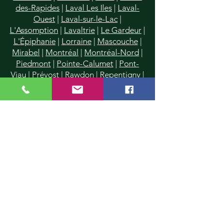
des-Rapides
|
Laval Les Iles
|
Laval-
Ouest
|
Laval-sur-le-Lac
|
L'Assomption
|
Lavaltrie
|
Le Gardeur
|
L'Épiphanie
|
Lorraine
|
Mascouche
|
Mirabel
|
Montréal
|
Montréal-Nord
|
Piedmont
|
Pointe-Calumet
|
Pont-
Viau
|
Prévost
|
Rawdon
|
Repentigny
|
Rosemère
|
St-Donat
|
St-Eustache
|
St-Francois
|
St-Jérôme
|
Saint-Lin
|
St-Janvier
|
St-Roch-de-l'Achigan
|
St-Sauveur
|
Saint-Vincent-de-Paul
|
Ste-Anne-des-Plaines
|
Ste-Dorothée
|
Sainte-Agathe-des-Monts
|
Ste-
Marthe-sur-le-Lac
|
Ste-Rose
|
Ste-
Sophie
|
Sainte-Thérèse
|
Terrebonne
|
Val-David
|
Val-Morin
|
Villeray
|
Ville
Mont-Royal
|
Ville St-Laurent
|
Vimont