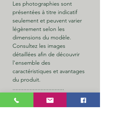
Les photographies sont
présentées à titre indicatif
seulement et peuvent varier
légèrement selon les
dimensions du modèle.
Consultez les images
détaillées afin de découvrir
l'ensemble des
caractéristiques et avantages
du produit.
.................................
Option disponible –
Ensemble de 3 patins en
caoutchouc (30 $)
Compatible avec les échelles
FG et Hasegawa.
Avantages :