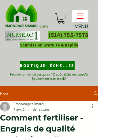
MENU
.com
(514) 755-7578
Soumission Gratuite & Rapide
BOUTIQUE- ÉCHELLES
Promotion valide jusqu’au 12 août 2026 ou jusqu’à
épuisement des stock*
Post
Émondage Simard
7 avr.
2 min de lecture
Comment fertiliser -
Engrais de qualité