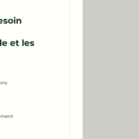
besoin
eons
sement