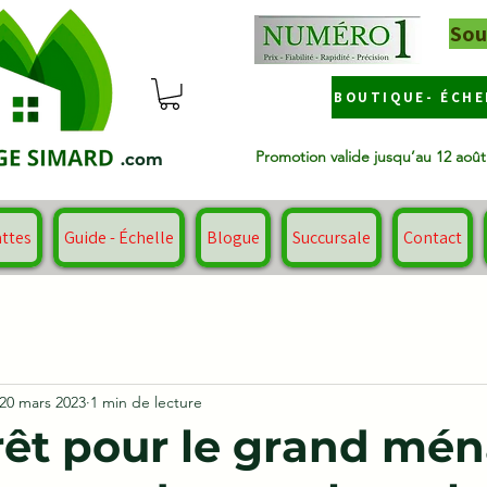
Sou
BOUTIQUE- ÉCHE
Promotion valide jusqu’au 12 aoû
.com
attes
Guide - Échelle
Blogue
Succursale
Contact
20 mars 2023
1 min de lecture
rêt pour le grand mé