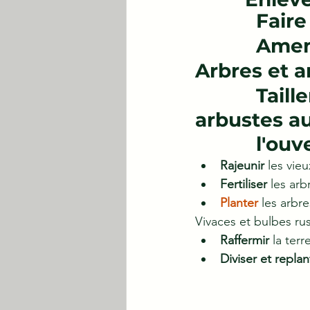
      
      
Arbres et a
           Tailler les arbustes à floraison estivale et les 
arbustes au
       
Rajeunir
 les vie
Fertiliser
 les ar
Planter 
les arbr
Vivaces et bulbes ru
Raffermir
 la ter
Diviser et replan