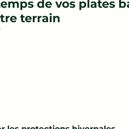
temps de vos plates 
tre terrain
.
 Enlever les protections hivernales