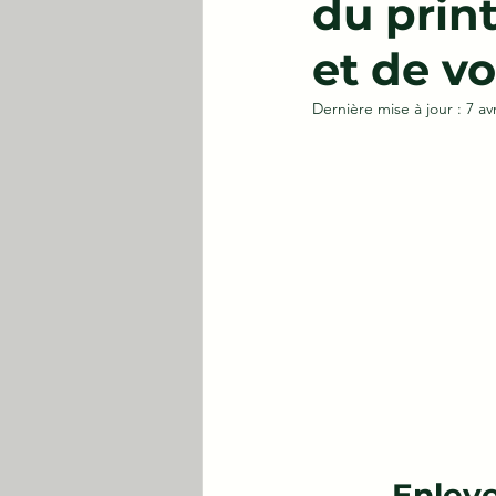
du prin
et de vo
Dernière mise à jour :
7 avr
        