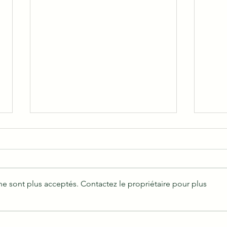
e sont plus acceptés. Contactez le propriétaire pour plus
Tout savoir sur vos
Comm
Engr
cèdres - thuyas 👉 20