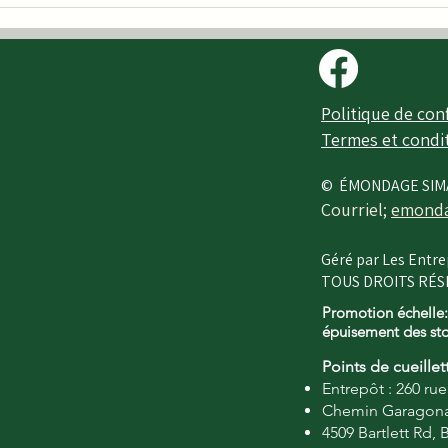
prof
Conseils de pro pour
haie
garder une haie en santé
vég
toute l’année
Politique de conf
Termes et condi
© ÉMONDAGE SIM
Courriel;
emonda
Géré par Les Entre
TOUS DROITS RÉSE
Promotion échelle:
épuisement des st
Points de cueillet
Entrepôt : 260 ru
Chemin Garagona
4509 Bartlett Rd,