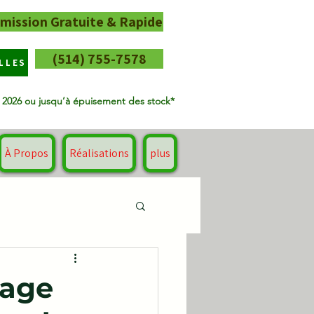
mission Gratuite & Rapide
(514) 755-7578
LLES
t 2026 ou jusqu’à épuisement des stock*
À Propos
Réalisations
plus
nage