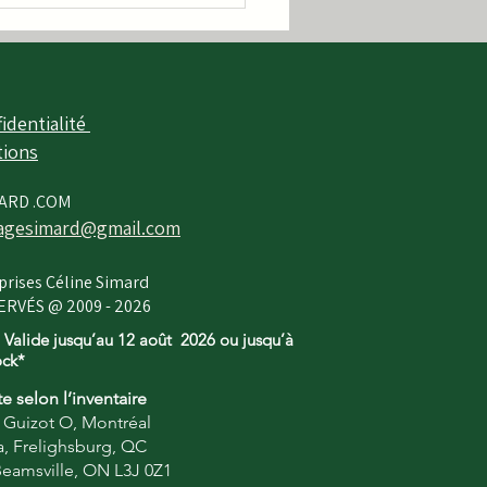
essionnelle pour
s de cèdres et
étaux
identialité​
tions
ARD .COM
gesimard@gmail.com
prises Céline Simard
RVÉS @ 2009 - 2026
 Valide jusqu’au 12
août
2026 ou jusqu’à
ock*
te selon l’inventaire
e Guizot O, Montréal
, Frelighsburg, QC
 Beamsville, ON L3J 0Z1